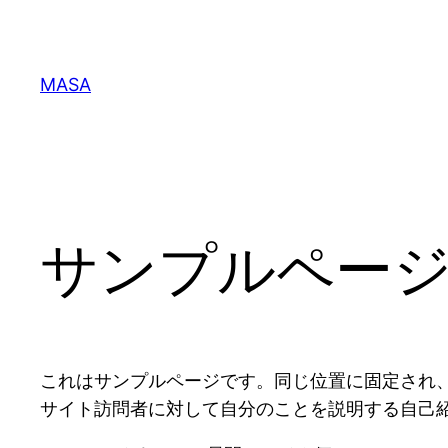
内
容
を
MASA
ス
キ
ッ
プ
サンプルペー
これはサンプルページです。同じ位置に固定され、
サイト訪問者に対して自分のことを説明する自己