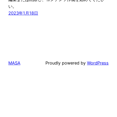
い。
2023年1月18日
MASA
Proudly powered by
WordPress